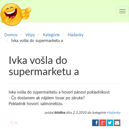
Tog
nav
Domov
Vtipy
Kategórie
Hádanky
Ivka vošla do supermarketu a
Ivka vošla do
supermarketu a
Ivka vošla do supermarketu a hovorí pánovi pokladníkovi:
- Čo dostanem ak nájdem tovar po záruke?
Pokladník hovorí: salmonelózu.
pridal
kristina
dňa 2.3.2010 do kategórie
Hádanky
24