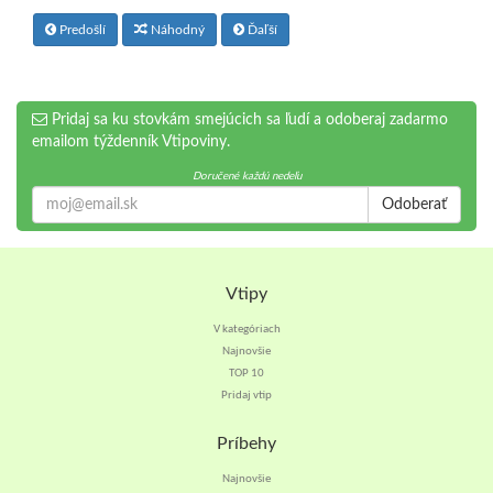
Predošlí
Náhodný
Ďaľší
Pridaj sa ku stovkám smejúcich sa ľudí a odoberaj zadarmo
emailom týždenník Vtipoviny.
Doručené každú nedeľu
Odoberať
Vtipy
V kategóriach
Najnovšie
TOP 10
Pridaj vtip
Príbehy
Najnovšie