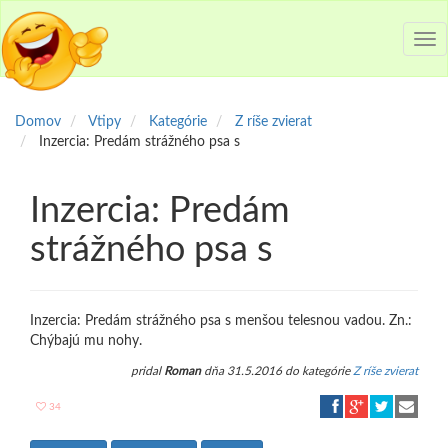
Tog
nav
Domov
Vtipy
Kategórie
Z ríše zvierat
Inzercia: Predám strážného psa s
Inzercia: Predám
strážného psa s
Inzercia: Predám strážného psa s menšou telesnou vadou. Zn.:
Chýbajú mu nohy.
pridal
Roman
dňa 31.5.2016 do kategórie
Z ríše zvierat
34