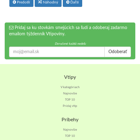
Predošlí
Náhodný
Ďaľší
Pridaj sa ku stovkám smejúcich sa ľudí a odoberaj zadarmo
emailom týždenník Vtipoviny.
Doručené každú nedeľu
Odoberať
Vtipy
V kategóriach
Najnovšie
TOP 10
Pridaj vtip
Príbehy
Najnovšie
TOP 10