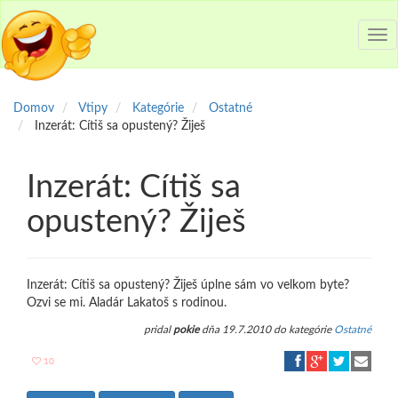
Tog
nav
Domov
Vtipy
Kategórie
Ostatné
Inzerát: Cítiš sa opustený? Žiješ
Inzerát: Cítiš sa
opustený? Žiješ
Inzerát: Cítiš sa opustený? Žiješ úplne sám vo velkom byte?
Ozvi se mi. Aladár Lakatoš s rodinou.
pridal
pokie
dňa 19.7.2010 do kategórie
Ostatné
10