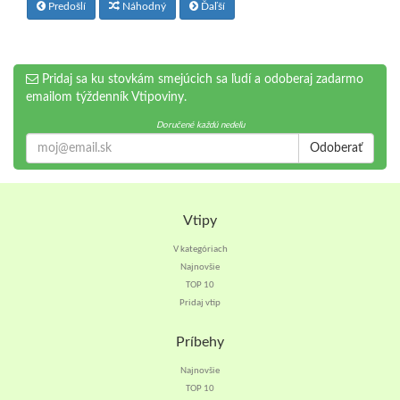
Predošlí
Náhodný
Ďaľší
Pridaj sa ku stovkám smejúcich sa ľudí a odoberaj zadarmo
emailom týždenník Vtipoviny.
Doručené každú nedeľu
Odoberať
Vtipy
V kategóriach
Najnovšie
TOP 10
Pridaj vtip
Príbehy
Najnovšie
TOP 10