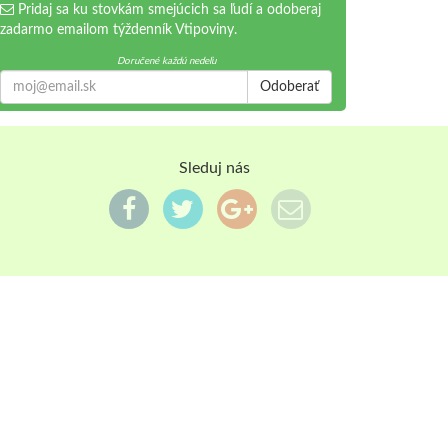
Pridaj sa ku stovkám smejúcich sa ľudí a odoberaj
zadarmo emailom týždenník Vtipoviny.
Doručené každú nedeľu
Odoberať
Sleduj nás