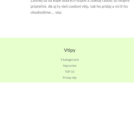
Zasmej sa na kope dobrých vtipov a zdielaj radosť so svojimi
priateľmi. Ak aj ty vieš coolový vtip, tak ho pridaj a mi ti ho
ohodnotíme... viac
Vtipy
V kategóriach
Najnovšie
TOP 10
Pridaj vtip