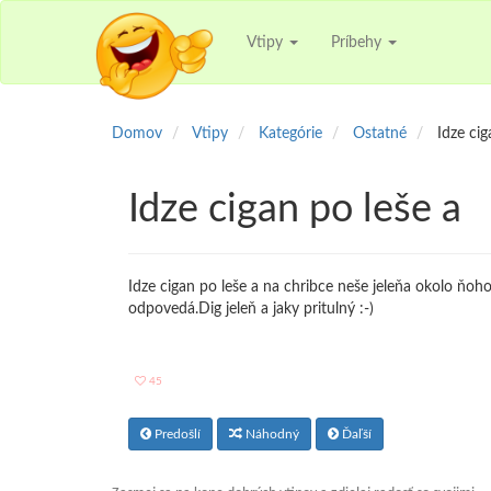
Vtipy
Príbehy
Domov
Vtipy
Kategórie
Ostatné
Idze cig
Idze cigan po leše a
Idze cigan po leše a na chribce neše jeleňa okolo ňoho 
odpovedá.Dig jeleň a jaky pritulný :-)
45
Predošlí
Náhodný
Ďaľší