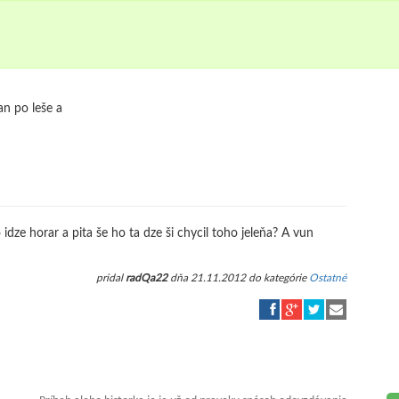
an po leše a
idze horar a pita še ho ta dze ši chycil toho jeleňa? A vun
pridal
radQa22
dňa 21.11.2012 do kategórie
Ostatné