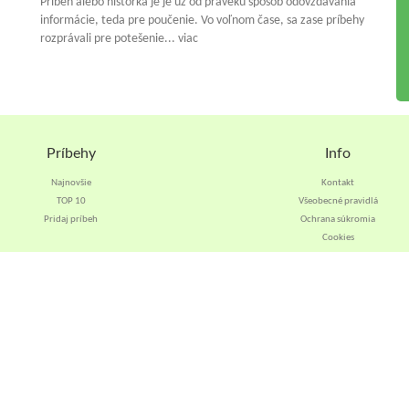
Príbeh alebo historka je je už od praveku spósob odovzdávania
informácie, teda pre poučenie. Vo voľnom čase, sa zase príbehy
rozprávali pre potešenie... viac
Príbehy
Info
Najnovšie
Kontakt
TOP 10
Všeobecné pravidlá
Pridaj príbeh
Ochrana súkromia
Cookies