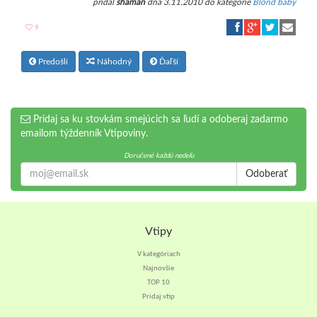
pridal
shaman
dňa 3.11.2010 do kategórie
Blond baby
9
Predošlí
Náhodný
Ďaľší
Pridaj sa ku stovkám smejúcich sa ľudí a odoberaj zadarmo
emailom týždenník Vtipoviny.
Doručené každú nedeľu
Odoberať
Vtipy
V kategóriach
Najnovšie
TOP 10
Pridaj vtip