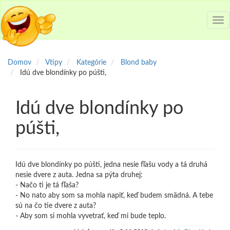
Tog
nav
Domov
Vtipy
Kategórie
Blond baby
Idú dve blondínky po púšti,
Idú dve blondínky po
púšti,
Idú dve blondínky po púšti, jedna nesie fľašu vody a tá druhá
nesie dvere z auta. Jedna sa pýta druhej:
- Načo ti je tá fľaša?
- No nato aby som sa mohla napiť, keď budem smädná. A tebe
sú na čo tie dvere z auta?
- Aby som si mohla vyvetrať, keď mi bude teplo.