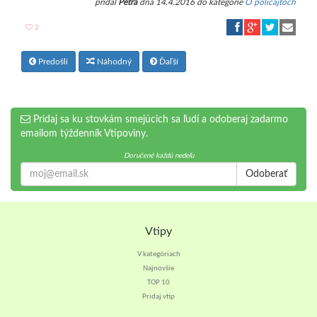
pridal
Petra
dňa 14.4.2016 do kategórie
O policajtoch
2
Predošlí
Náhodný
Ďaľší
Pridaj sa ku stovkám smejúcich sa ľudí a odoberaj zadarmo
emailom týždenník Vtipoviny.
Doručené každú nedeľu
Odoberať
Vtipy
V kategóriach
Najnovšie
TOP 10
Pridaj vtip