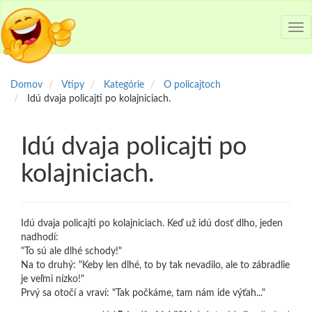
Tog
nav
Domov
Vtipy
Kategórie
O policajtoch
Idú dvaja policajti po kolajniciach.
Idú dvaja policajti po
kolajniciach.
Idú dvaja policajti po kolajniciach. Keď už idú dosť dlho, jeden
nadhodí:
"To sú ale dlhé schody!"
Na to druhý: "Keby len dlhé, to by tak nevadilo, ale to zábradlie
je veľmi nízko!"
Prvý sa otočí a vraví: "Tak počkáme, tam nám ide výťah..."