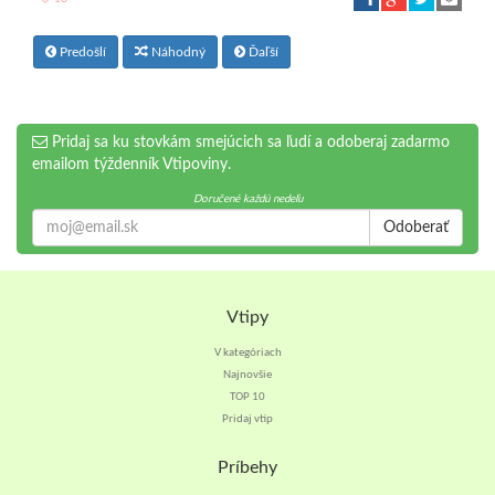
Predošlí
Náhodný
Ďaľší
Pridaj sa ku stovkám smejúcich sa ľudí a odoberaj zadarmo
emailom týždenník Vtipoviny.
Doručené každú nedeľu
Odoberať
Vtipy
V kategóriach
Najnovšie
TOP 10
Pridaj vtip
Príbehy