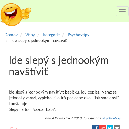
Tog
nav
Domov
Vtipy
Kategórie
Psychovtipy
Ide slepý s jednookým navštíviť
Ide slepý s jednookým
navštíviť
Ide slepý s jednookým navštíviť babičku. Idú cez les. Naraz sa
jednooký zarazí, vypichol si o tŕň posledné oko. "Tak sme došli"
konštatuje.
Slepý na to: "Nazdar babi".
pridal
lol
dňa 16.7.2010 do kategórie
Psychovtipy
18