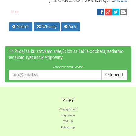
pridal
lubka
dňa 26.8.2010 do kategórie
Ostatné
13
Predošlí
Náhodný
Ďaľší
Pridaj sa ku stovkám smejúcich sa ľudí a odoberaj zadarmo
emailom týždenník Vtipoviny.
Doručené každú nedeľu
Odoberať
Vtipy
V kategóriach
Najnovšie
TOP 10
Pridaj vtip