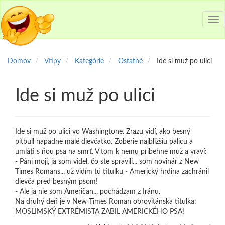
Tog
nav
Domov
Vtipy
Kategórie
Ostatné
Ide si muž po ulici
Ide si muž po ulici
Ide si muž po ulici vo Washingtone. Zrazu vidí, ako besný
pitbull napadne malé dievčatko. Zoberie najbližšiu palicu a
umláti s ňou psa na smrť. V tom k nemu pribehne muž a vraví:
- Páni moji, ja som videl, čo ste spravili... som novinár z New
Times Romans... už vidím tú titulku - Americký hrdina zachránil
dievča pred besným psom!
- Ale ja nie som Američan... pochádzam z Iránu.
Na druhý deň je v New Times Roman obrovitánska titulka:
MOSLIMSKÝ EXTRÉMISTA ZABIL AMERICKÉHO PSA!