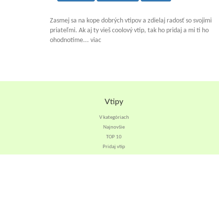
Zasmej sa na kope dobrých vtipov a zdielaj radosť so svojimi
priateľmi. Ak aj ty vieš coolový vtip, tak ho pridaj a mi ti ho
ohodnotíme... viac
Vtipy
V kategóriach
Najnovšie
TOP 10
Pridaj vtip