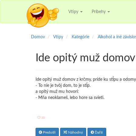
Vtipy
Príbehy
Domov
Vtipy
Kategórie
Alkohol a iné závislo
Ide opitý muž domov
Ide opitý muž domov z krčmy, príde ku stĺpu a odomyk
- To nie je tvôj dom, to je stĺp.
a opitý muž mu hovorí:
- Mňa neoklameš, lebo hore sa svieti.
35
Predošlí
Náhodný
Ďaľší