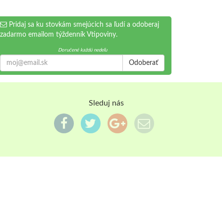
Pridaj sa ku stovkám smejúcich sa ľudí a odoberaj
zadarmo emailom týždenník Vtipoviny.
Doručené každú nedeľu
Odoberať
Sleduj nás