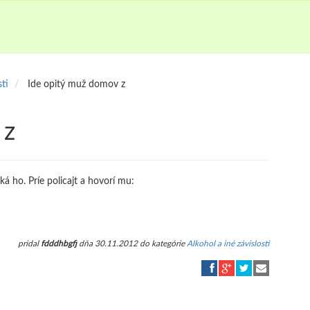
sti
Ide opitý muž domov z
 z
á ho. Príe policajt a hovorí mu:
pridal
fdddhbgfj
dňa 30.11.2012 do kategórie
Alkohol a iné závislosti