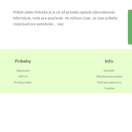
Príbeh alebo historka je je už od praveku spósob odovzdávania
informácie, teda pre poučenie. Vo voľnom čase, sa zase príbehy
rozprávali pre potešenie... viac
Príbehy
Info
Najnovšie
Kontakt
TOP 10
Všeobecné pravidlá
Pridaj príbeh
Ochrana súkromia
Cookies