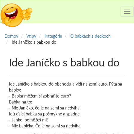
Tog
nav
Domov
Vtipy
Kategórie
O babkách a dedkoch
Ide Janíčko s babkou do
Ide Janíčko s babkou do
Ide Janíčko s babkou do obchodu a vidí na zemi euro. Pýta sa
babky:
- Babka môžem si zobrať to euro?
Babka na to:
- Nie Janíčko, čo je na zemi sa nedvíha.
Idú ďalej babka sa pošmykne a spadne.
- Janko, pomôžeš mi?
- Nie babička. Čo je na zemi sa nedvíha.