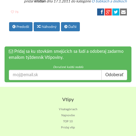
pridal
kristian
dňa 17.1.2011 do kategórie
O babkách a dedkoch
76
Predošlí
Náhodný
Ďaľší
Pridaj sa ku stovkám smejúcich sa ľudí a odoberaj zadarmo
emailom týždenník Vtipoviny.
Doručené každú nedeľu
Odoberať
Vtipy
V kategóriach
Najnovšie
TOP 10
Pridaj vtip