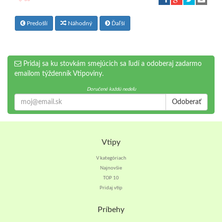
Predošlí
Náhodný
Ďaľší
Pridaj sa ku stovkám smejúcich sa ľudí a odoberaj zadarmo
emailom týždenník Vtipoviny.
Doručené každú nedeľu
Odoberať
Vtipy
V kategóriach
Najnovšie
TOP 10
Pridaj vtip
Príbehy