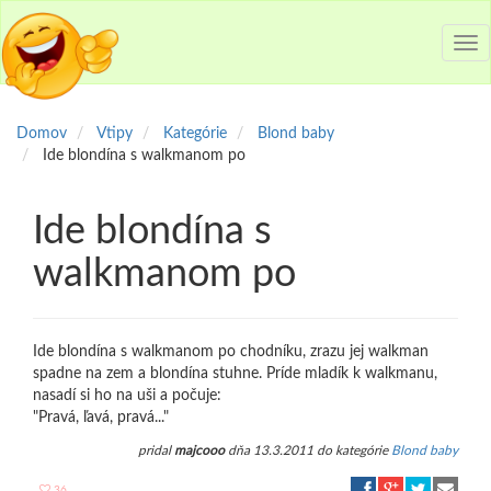
Tog
nav
Domov
Vtipy
Kategórie
Blond baby
Ide blondína s walkmanom po
Ide blondína s
walkmanom po
Ide blondína s walkmanom po chodníku, zrazu jej walkman
spadne na zem a blondína stuhne. Príde mladík k walkmanu,
nasadí si ho na uši a počuje:
"Pravá, ľavá, pravá..."
pridal
majcooo
dňa 13.3.2011 do kategórie
Blond baby
36