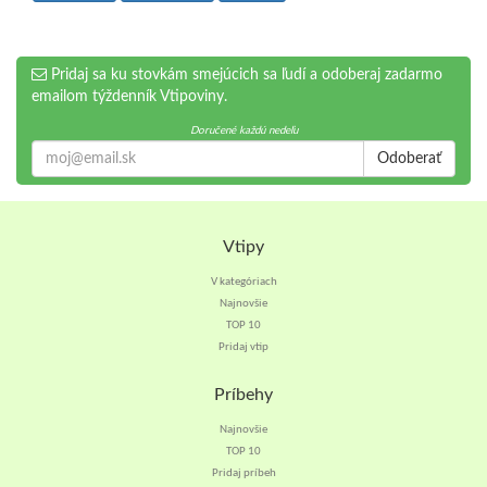
Pridaj sa ku stovkám smejúcich sa ľudí a odoberaj zadarmo
emailom týždenník Vtipoviny.
Doručené každú nedeľu
Odoberať
Vtipy
V kategóriach
Najnovšie
TOP 10
Pridaj vtip
Príbehy
Najnovšie
TOP 10
Pridaj príbeh