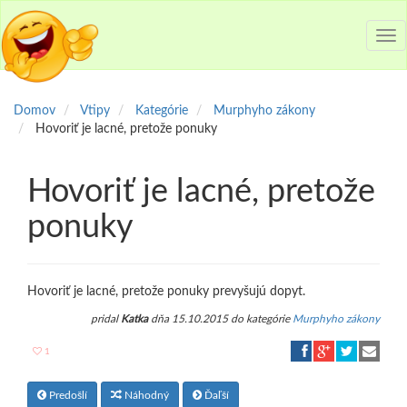
Tog
nav
Domov
Vtipy
Kategórie
Murphyho zákony
Hovoriť je lacné, pretože ponuky
Hovoriť je lacné, pretože
ponuky
Hovoriť je lacné, pretože ponuky prevyšujú dopyt.
pridal
Katka
dňa 15.10.2015 do kategórie
Murphyho zákony
1
Predošlí
Náhodný
Ďaľší