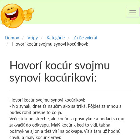
Tog
nav
Domov
Vtipy
Kategórie
Z ríše zvierat
Hovorí kocúr svojmu synovi kocúrikovi:
Hovorí kocúr svojmu
synovi kocúrikovi:
Hovorí kocúr svojmu synovi kocúrikovi:
- No synak, dnes ťa naučím ako sa trtká. Pôjdeš za mnou a
budeš robiť presne to čo ja.
Večer idú po streche, ale kocúr sa pošmykne a podarí sa mu
zakvačiť do odkvapu. Malý kocúrik keď to vidí, tak sa
pošmykne aj on a tiež visí na odkvape. Visia tam už hodnú
chvíľu a malý kocúrik vraví: