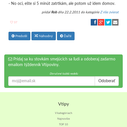
- No oci, ešte si 5 minút zatrtkám, ale potom už idem domov.
pridal
Rob
dňa 22.2.2011 do kategórie
Z ríše zvierat
37
Predošlí
Náhodný
Ďaľší
Pridaj sa ku stovkám smejúcich sa ľudí a odoberaj zadarmo
emailom týždenník Vtipoviny.
Doručené každú nedeľu
Odoberať
Vtipy
V kategóriach
Najnovšie
TOP 10