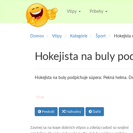
Vtipy
Príbehy
Domov
Vtipy
Kategórie
Šport
Hokejista 
Hokejista na buly po
Hokejista na buly podpichuje súpera: Pekná helma. 
26
Predošlí
Náhodný
Ďaľší
Zasmej sa na kope dobrých vtipov a zdielaj radosť so svojimi