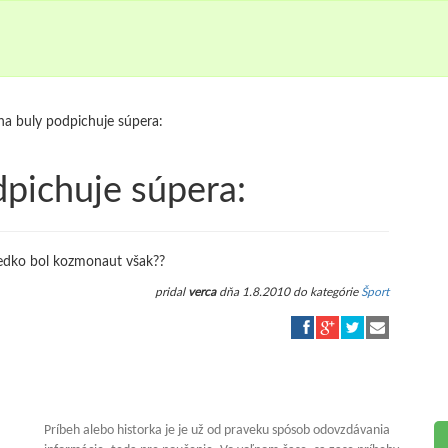
na buly podpichuje súpera:
dpichuje súpera:
Dedko bol kozmonaut však??
pridal
verca
dňa 1.8.2010 do kategórie
Šport
Príbeh alebo historka je je už od praveku spósob odovzdávania