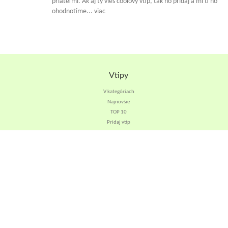
priateľmi. Ak aj ty vieš coolový vtip, tak ho pridaj a mi ti ho
ohodnotíme... viac
Vtipy
V kategóriach
Najnovšie
TOP 10
Pridaj vtip