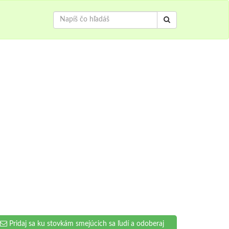
Pridaj sa ku stovkám smejúcich sa ľudí a odoberaj