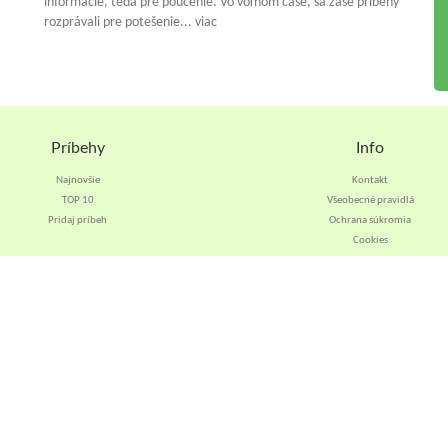
informácie, teda pre poučenie. Vo voľnom čase, sa zase príbehy
rozprávali pre potešenie... viac
Príbehy
Info
Najnovšie
Kontakt
TOP 10
Všeobecné pravidlá
Pridaj príbeh
Ochrana súkromia
Cookies