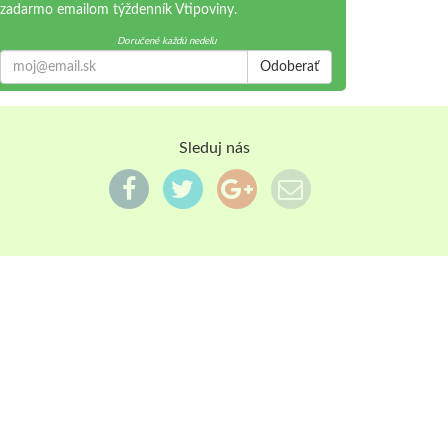
zadarmo emailom týždenník Vtipoviny.
Doručené každú nedeľu
Odoberať
Sleduj nás