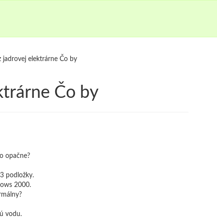
 jadrovej elektrárne Čo by
ktrárne Čo by
olo opačne?
 3 podložky.
dows 2000.
ormálny?
jú vodu.