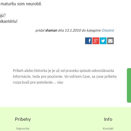
 maturitu som neurobil.
ajú?
ikantériu!
pridal
shaman
dňa 13.1.2010 do kategórie
Ostatné
Príbeh alebo historka je je už od praveku spósob odovzdávania
informácie, teda pre poučenie. Vo voľnom čase, sa zase príbehy
rozprávali pre potešenie... viac
Príbehy
Info
Najnovšie
Kontakt