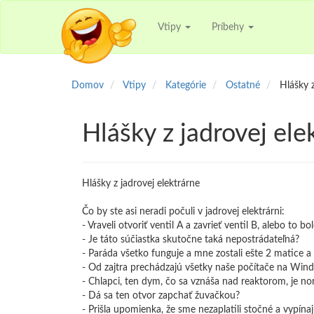
Vtipy
Príbehy
Domov
Vtipy
Kategórie
Ostatné
Hlášky z
Hlášky z jadrovej ele
Hlášky z jadrovej elektrárne
Čo by ste asi neradi počuli v jadrovej elektrárni:
- Vraveli otvoriť ventil A a zavrieť ventil B, alebo to b
- Je táto súčiastka skutočne taká nepostrádateľná?
- Paráda všetko funguje a mne zostali ešte 2 matice a
- Od zajtra prechádzajú všetky naše počítače na Win
- Chlapci, ten dym, čo sa vznáša nad reaktorom, je n
- Dá sa ten otvor zapchať žuvačkou?
- Prišla upomienka, že sme nezaplatili stočné a vypína