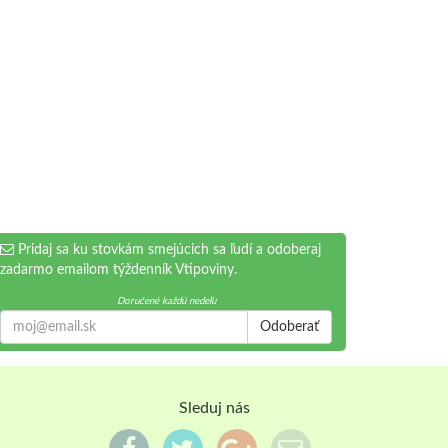
Pridaj sa ku stovkám smejúcich sa ľudí a odoberaj
zadarmo emailom týždenník Vtipoviny.
Doručené každú nedeľu
Odoberať
Sleduj nás