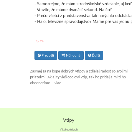
- Samozrejme, že mám stredoškolské vzdelanie, aj keď
- Vravíte, že máme dvanásť sekúnd. Na čo?
- Prečo všetci z predstavenstva tak narýchlo odchádz
- Haló, televízne spravodajstvo? Máme pre vás jednu p
24
Predošlí
Náhodný
Ďaľší
Zasmej sa na kope dobrých vtipov a zdielaj radosť so svojimi
priateľmi. Ak aj ty vieš coolový vtip, tak ho pridaj a mi ti ho
ohodnotíme... viac
Vtipy
V kategóriach