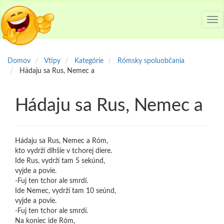
Tog
nav
Domov
Vtipy
Kategórie
Rómsky spoluobčania
Hádaju sa Rus, Nemec a
Hádaju sa Rus, Nemec a
Hádaju sa Rus, Nemec a Róm,
kto vydrží dlhšie v tchorej diere.
Ide Rus, vydrží tam 5 sekúnd,
vyjde a povie.
-Fuj ten tchor ale smrdí.
Ide Nemec, vydrží tam 10 seúnd,
vyjde a povie.
-Fuj ten tchor ale smrdí.
Na koniec ide Róm,