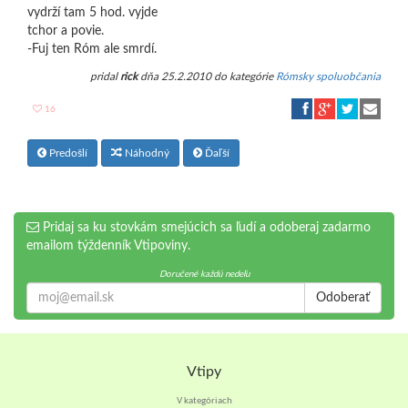
vydrží tam 5 hod. vyjde
tchor a povie.
-Fuj ten Róm ale smrdí.
pridal
rick
dňa 25.2.2010 do kategórie
Rómsky spoluobčania
16
Predošlí
Náhodný
Ďaľší
Pridaj sa ku stovkám smejúcich sa ľudí a odoberaj zadarmo
emailom týždenník Vtipoviny.
Doručené každú nedeľu
Odoberať
Vtipy
V kategóriach