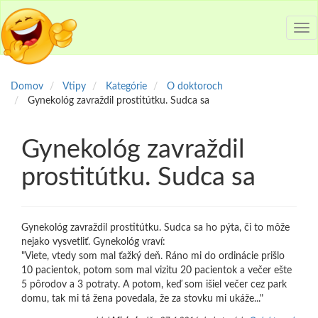
Tog
nav
Domov
Vtipy
Kategórie
O doktoroch
Gynekológ zavraždil prostitútku. Sudca sa
Gynekológ zavraždil
prostitútku. Sudca sa
Gynekológ zavraždil prostitútku. Sudca sa ho pýta, či to môže
nejako vysvetliť. Gynekológ vraví:
"Viete, vtedy som mal ťažký deň. Ráno mi do ordinácie prišlo
10 pacientok, potom som mal vizitu 20 pacientok a večer ešte
5 pôrodov a 3 potraty. A potom, keď som išiel večer cez park
domu, tak mi tá žena povedala, že za stovku mi ukáže..."