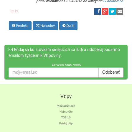
pridal
Michala
dňa 27.4.2016 do kategórie
O doktoroch
15
Predošlí
Náhodný
Ďaľší
Pridaj sa ku stovkám smejúcich sa ľudí a odoberaj zadarmo
emailom týždenník Vtipoviny.
Doručené každú nedeľu
Odoberať
Vtipy
V kategóriach
Najnovšie
TOP 10
Pridaj vtip