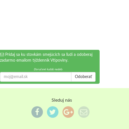
Pridaj sa ku stovkám smejúcich sa ľudí a odoberaj
zadarmo emailom týždenník Vtipoviny.
Doručené každú nedeľu
Odoberať
Sleduj nás