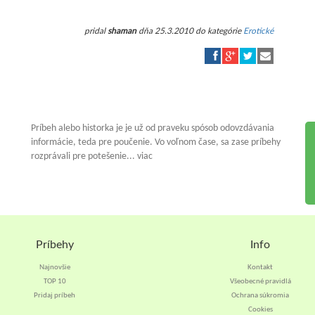
pridal
shaman
dňa 25.3.2010 do kategórie
Erotické
Príbeh alebo historka je je už od praveku spósob odovzdávania
informácie, teda pre poučenie. Vo voľnom čase, sa zase príbehy
rozprávali pre potešenie... viac
Príbehy
Info
Najnovšie
Kontakt
TOP 10
Všeobecné pravidlá
Pridaj príbeh
Ochrana súkromia
Cookies