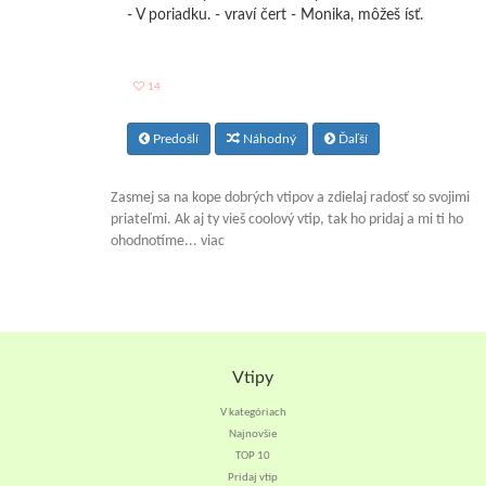
- V poriadku. - vraví čert - Monika, môžeš ísť.
14
Predošlí
Náhodný
Ďaľší
Zasmej sa na kope dobrých vtipov a zdielaj radosť so svojimi
priateľmi. Ak aj ty vieš coolový vtip, tak ho pridaj a mi ti ho
ohodnotíme... viac
Vtipy
V kategóriach
Najnovšie
TOP 10
Pridaj vtip