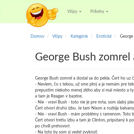
Vtipy
Príbehy
Domov
Vtipy
Kategórie
Erotické
George 
George Bush zomrel 
George Bush zomrel a dostal sa do pekla. Čert ho uz 
- Neviem, čo s tebou, už sme plný a ja nemám pre teba 
prepustím niekoho menej zlého aby si mal miesto a ty 
a tam je Reagan v bazéne.
- Nie - vraví Bush - toto nie je pre mňa, som slabý pla
Čert otvorí druhú izbu. Je tam Nixon a rozbíja balva
- Nie - vraví Bush - mám problémy s ramenom. Toto b
Čert otvorí tretiu izbu a tam je Clinton, pripútaný k 
po chvíli prehovorí:
- Na toto by som si vedel zvyknúť.