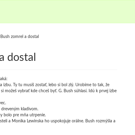
Bush zomrel a dostal
a dostal
čaká:
izbu. Ty tu musíš zostať, lebo si bol zlý. Urobíme to tak, že
si možeš vybrať kde chceš byť. G. Bush súhlasí. Idú k prvej izbe
vec.
ny dreveným kladivom.
y bolo pre mňa utrpenie.
posteli a Monika Lewinska ho uspokojuje orálne. Bush rozmýšla a