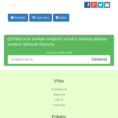
15
Predošlí
Náhodný
Ďaľší
Pridaj sa ku stovkám smejúcich sa ľudí a odoberaj zadarmo
emailom týždenník Vtipoviny.
Doručené každú nedeľu
Odoberať
Vtipy
V kategóriach
Najnovšie
TOP 10
Pridaj vtip
Príbehy