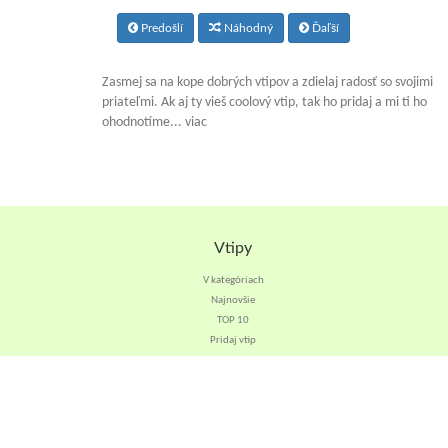
Predošlí
Náhodný
Ďaľší
Zasmej sa na kope dobrých vtipov a zdielaj radosť so svojimi
priateľmi. Ak aj ty vieš coolový vtip, tak ho pridaj a mi ti ho
ohodnotíme... viac
Vtipy
V kategóriach
Najnovšie
TOP 10
Pridaj vtip