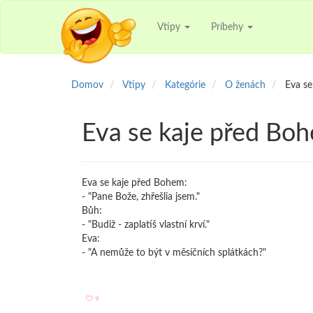
Vtipy
Príbehy
Domov
Vtipy
Kategórie
O ženách
Eva se
Eva se kaje před Bo
Eva se kaje před Bohem:
- "Pane Bože, zhřešlia jsem."
Bůh:
- "Budiž - zaplatíš vlastní krví."
Eva:
- "A nemůže to být v měsíčních splátkách?"
9