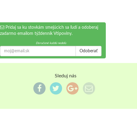
Pridaj sa ku stovkám smejúcich sa ľudí a odoberaj
zadarmo emailom týždenník Vtipoviny.
Doručené každú nedeľu
Odoberať
Sleduj nás