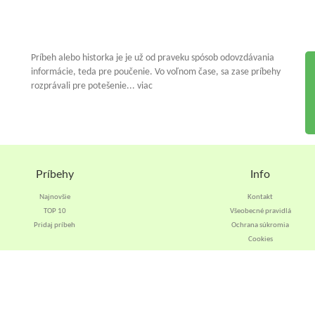
Príbeh alebo historka je je už od praveku spósob odovzdávania
informácie, teda pre poučenie. Vo voľnom čase, sa zase príbehy
rozprávali pre potešenie... viac
Príbehy
Info
Najnovšie
Kontakt
TOP 10
Všeobecné pravidlá
Pridaj príbeh
Ochrana súkromia
Cookies