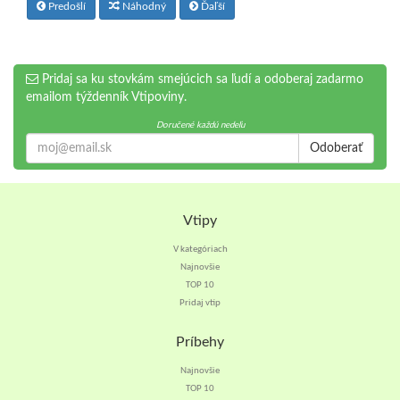
Predošlí
Náhodný
Ďaľší
Pridaj sa ku stovkám smejúcich sa ľudí a odoberaj zadarmo
emailom týždenník Vtipoviny.
Doručené každú nedeľu
Odoberať
Vtipy
V kategóriach
Najnovšie
TOP 10
Pridaj vtip
Príbehy
Najnovšie
TOP 10