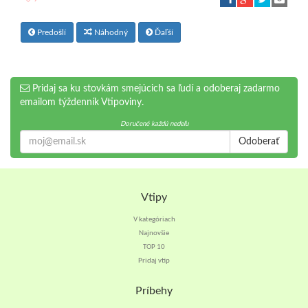
Predošlí
Náhodný
Ďaľší
Pridaj sa ku stovkám smejúcich sa ľudí a odoberaj zadarmo
emailom týždenník Vtipoviny.
Doručené každú nedeľu
Odoberať
Vtipy
V kategóriach
Najnovšie
TOP 10
Pridaj vtip
Príbehy