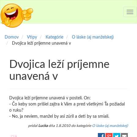
Tog
nav
Domov
Vtipy
Kategórie
O láske (aj manželskej)
Dvojica leží príjemne unavená v
Dvojica leží príjemne
unavená v
Dvojica leží príjemne unavená v posteli. On:
- Čo keby som prišiel zajtra k Vám a pred všetkými Ťa požiadal
o ruku?
- No, ja neviem, manžel by asi zúril a deti by sa smiali.
pridal
Lucka
dňa 1.8.2010 do kategórie
O láske (aj manželskej)
9