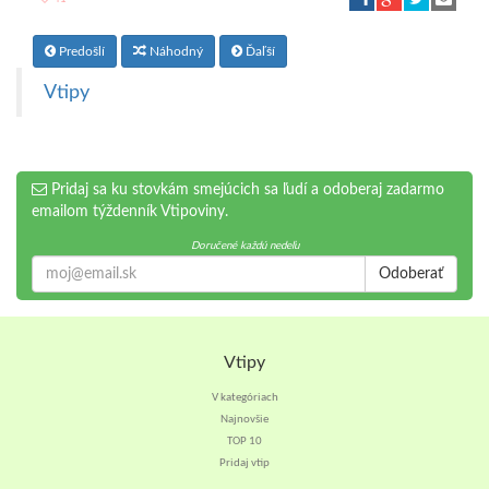
Predošlí
Náhodný
Ďaľší
Vtipy
Pridaj sa ku stovkám smejúcich sa ľudí a odoberaj zadarmo
emailom týždenník Vtipoviny.
Doručené každú nedeľu
Odoberať
Vtipy
V kategóriach
Najnovšie
TOP 10
Pridaj vtip