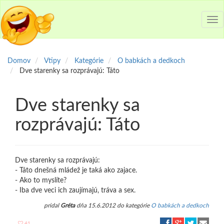
Tog
nav
Domov
Vtipy
Kategórie
O babkách a dedkoch
Dve starenky sa rozprávajú: Táto
Dve starenky sa
rozprávajú: Táto
Dve starenky sa rozprávajú:
- Táto dnešná mládež je taká ako zajace.
- Ako to myslíte?
- Iba dve veci ich zaujímajú, tráva a sex.
pridal
Gréta
dňa 15.6.2012 do kategórie
O babkách a dedkoch
41