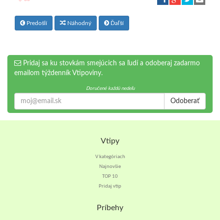
Predošlí
Náhodný
Ďaľší
Pridaj sa ku stovkám smejúcich sa ľudí a odoberaj zadarmo
emailom týždenník Vtipoviny.
Doručené každú nedeľu
Odoberať
Vtipy
V kategóriach
Najnovšie
TOP 10
Pridaj vtip
Príbehy