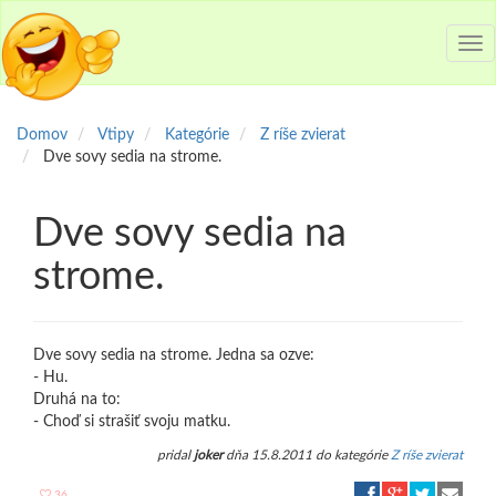
Tog
nav
Domov
Vtipy
Kategórie
Z ríše zvierat
Dve sovy sedia na strome.
Dve sovy sedia na
strome.
Dve sovy sedia na strome. Jedna sa ozve:
- Hu.
Druhá na to:
- Choď si strašiť svoju matku.
pridal
joker
dňa 15.8.2011 do kategórie
Z ríše zvierat
36