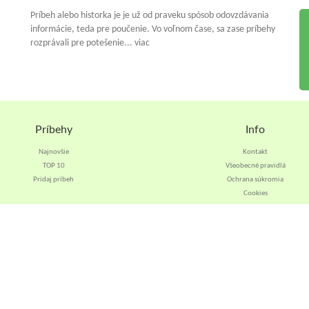
Príbeh alebo historka je je už od praveku spósob odovzdávania
informácie, teda pre poučenie. Vo voľnom čase, sa zase príbehy
rozprávali pre potešenie... viac
Príbehy
Info
Najnovšie
Kontakt
TOP 10
Všeobecné pravidlá
Pridaj príbeh
Ochrana súkromia
Cookies