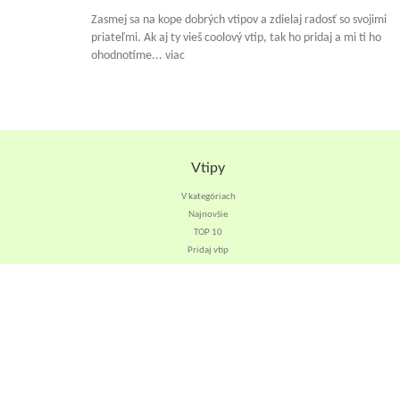
Zasmej sa na kope dobrých vtipov a zdielaj radosť so svojimi
priateľmi. Ak aj ty vieš coolový vtip, tak ho pridaj a mi ti ho
ohodnotíme... viac
Vtipy
V kategóriach
Najnovšie
TOP 10
Pridaj vtip