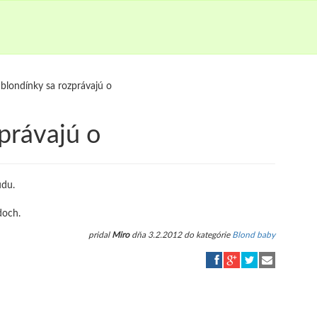
blondínky sa rozprávajú o
právajú o
údu.
doch.
pridal
Miro
dňa 3.2.2012 do kategórie
Blond baby