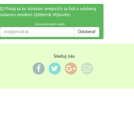
Pridaj sa ku stovkám smejúcich sa ľudí a odoberaj
zadarmo emailom týždenník Vtipoviny.
Doručené každú nedeľu
Odoberať
Sleduj nás