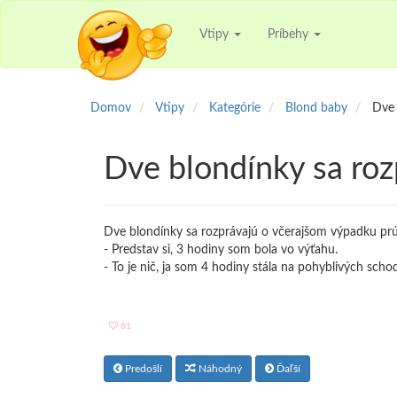
Vtipy
Príbehy
Domov
Vtipy
Kategórie
Blond baby
Dve 
Dve blondínky sa roz
Dve blondínky sa rozprávajú o včerajšom výpadku pr
- Predstav si, 3 hodiny som bola vo výťahu.
- To je nič, ja som 4 hodiny stála na pohyblivých scho
61
Predošlí
Náhodný
Ďaľší