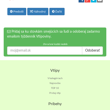
Predošlí
Náhodný
Ďaľší
Pridaj sa ku stovkám smejúcich sa ľudí a odoberaj zadarmo
emailom týždenník Vtipoviny.
Doručené každú nedeľu
Odoberať
Vtipy
V kategóriach
Najnovšie
TOP 10
Pridaj vtip
Príbehy