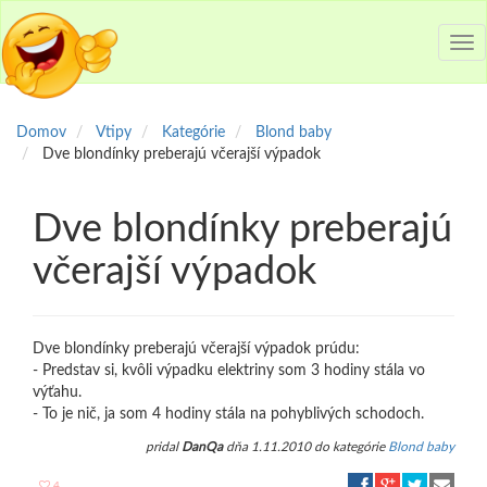
Tog
nav
Domov
Vtipy
Kategórie
Blond baby
Dve blondínky preberajú včerajší výpadok
Dve blondínky preberajú
včerajší výpadok
Dve blondínky preberajú včerajší výpadok prúdu:
- Predstav si, kvôli výpadku elektriny som 3 hodiny stála vo
výťahu.
- To je nič, ja som 4 hodiny stála na pohyblivých schodoch.
pridal
DanQa
dňa 1.11.2010 do kategórie
Blond baby
4