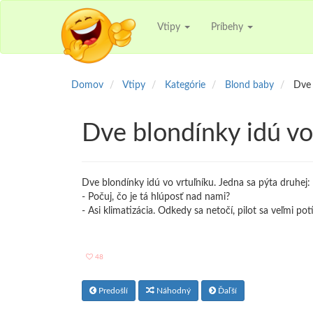
Vtipy
Príbehy
Domov
Vtipy
Kategórie
Blond baby
Dve 
Dve blondínky idú vo
Dve blondínky idú vo vrtuľníku. Jedna sa pýta druhej:
- Počuj, čo je tá hlúposť nad nami?
- Asi klimatizácia. Odkedy sa netočí, pilot sa veľmi potí
48
Predošlí
Náhodný
Ďaľší