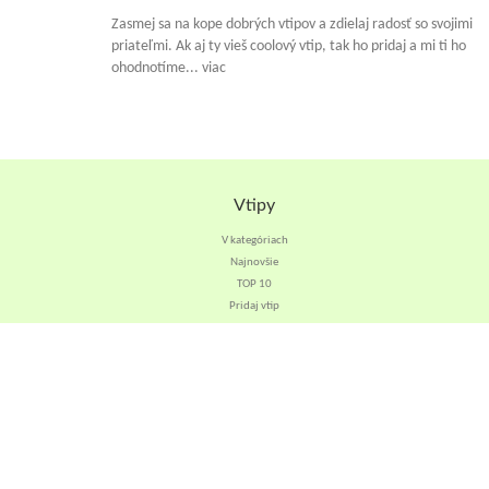
Zasmej sa na kope dobrých vtipov a zdielaj radosť so svojimi
priateľmi. Ak aj ty vieš coolový vtip, tak ho pridaj a mi ti ho
ohodnotíme... viac
Vtipy
V kategóriach
Najnovšie
TOP 10
Pridaj vtip