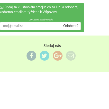
Pridaj sa ku stovkám smejúcich sa ľudí a odoberaj
zadarmo emailom týždenník Vtipoviny.
Doručené každú nedeľu
Odoberať
Sleduj nás