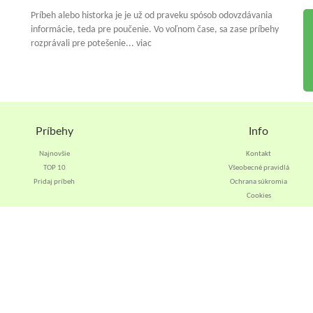
Príbeh alebo historka je je už od praveku spósob odovzdávania
informácie, teda pre poučenie. Vo voľnom čase, sa zase príbehy
rozprávali pre potešenie... viac
Príbehy
Info
Najnovšie
Kontakt
TOP 10
Všeobecné pravidlá
Pridaj príbeh
Ochrana súkromia
Cookies