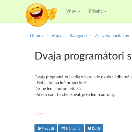
Vtipy
Príbehy
Domov
Vtipy
Kategórie
Zo sveta počítačov
Dvaja programátori s
Dvaja programátori sedia v bare. Ide okolo nádherná s
- Boha, tá má iné properties!!!
Druhy len smutne pritaká:
- Včera som to checkoval, je to len read-only...
29
Predošlí
Náhodný
Ďaľší