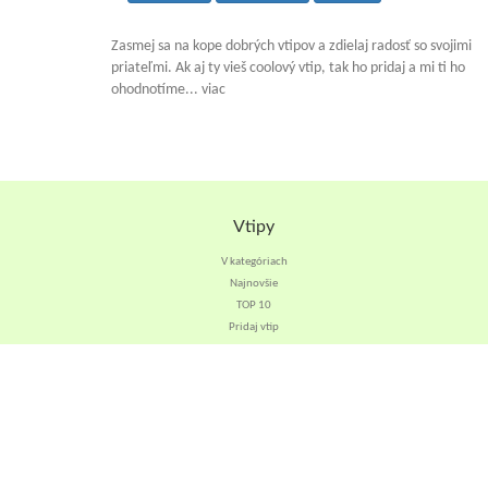
Zasmej sa na kope dobrých vtipov a zdielaj radosť so svojimi
priateľmi. Ak aj ty vieš coolový vtip, tak ho pridaj a mi ti ho
ohodnotíme... viac
Vtipy
V kategóriach
Najnovšie
TOP 10
Pridaj vtip