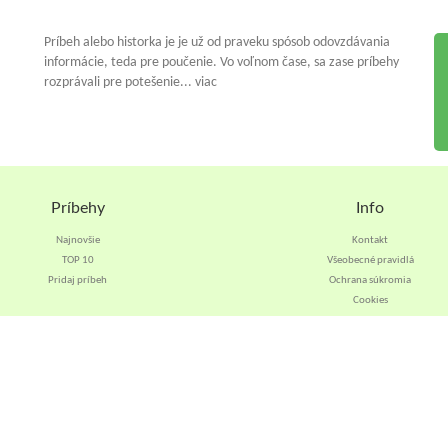
Príbeh alebo historka je je už od praveku spósob odovzdávania
informácie, teda pre poučenie. Vo voľnom čase, sa zase príbehy
rozprávali pre potešenie... viac
Príbehy
Info
Najnovšie
Kontakt
TOP 10
Všeobecné pravidlá
Pridaj príbeh
Ochrana súkromia
Cookies