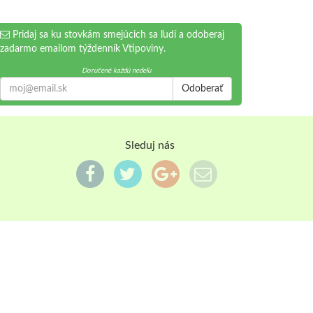
Pridaj sa ku stovkám smejúcich sa ľudí a odoberaj
zadarmo emailom týždenník Vtipoviny.
Doručené každú nedeľu
Odoberať
Sleduj nás