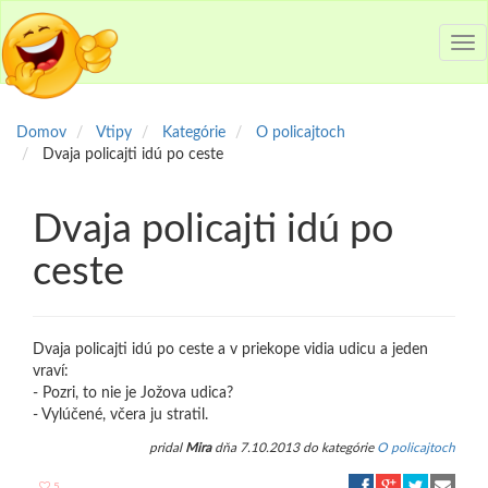
Tog
nav
Domov
Vtipy
Kategórie
O policajtoch
Dvaja policajti idú po ceste
Dvaja policajti idú po
ceste
Dvaja policajti idú po ceste a v priekope vidia udicu a jeden
vraví:
- Pozri, to nie je Jožova udica?
- Vylúčené, včera ju stratil.
pridal
Mira
dňa 7.10.2013 do kategórie
O policajtoch
5