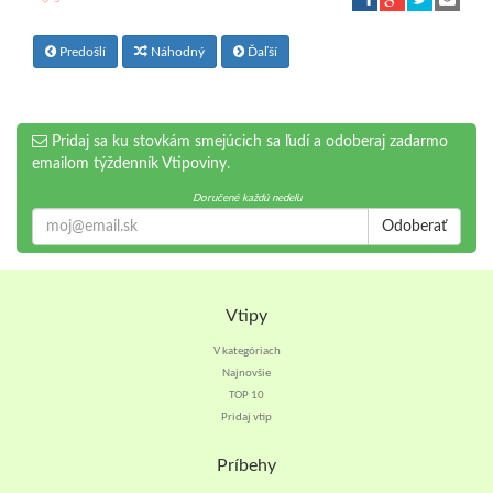
Predošlí
Náhodný
Ďaľší
Pridaj sa ku stovkám smejúcich sa ľudí a odoberaj zadarmo
emailom týždenník Vtipoviny.
Doručené každú nedeľu
Odoberať
Vtipy
V kategóriach
Najnovšie
TOP 10
Pridaj vtip
Príbehy