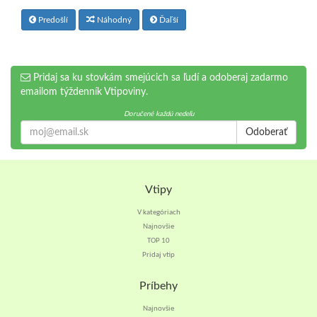
Predošlí
Náhodný
Ďaľší
Pridaj sa ku stovkám smejúcich sa ľudí a odoberaj zadarmo
emailom týždenník Vtipoviny.
Doručené každú nedeľu
Odoberať
Vtipy
V kategóriach
Najnovšie
TOP 10
Pridaj vtip
Príbehy
Najnovšie