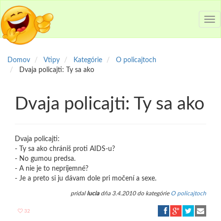
Tog
nav
Domov
Vtipy
Kategórie
O policajtoch
Dvaja policajti: Ty sa ako
Dvaja policajti: Ty sa ako
Dvaja policajti:
- Ty sa ako chrániš proti AIDS-u?
- No gumou predsa.
- A nie je to nepríjemné?
- Je a preto si ju dávam dole pri močení a sexe.
pridal
lucia
dňa 3.4.2010 do kategórie
O policajtoch
32