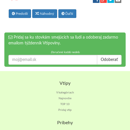
Predošlí
Náhodný
Ďaľší
Pridaj sa ku stovkám smejúcich sa ľudí a odoberaj zadarmo
emailom týždenník Vtipoviny.
Doručené každú nedeľu
Odoberať
Vtipy
V kategóriach
Najnovšie
TOP 10
Pridaj vtip
Príbehy