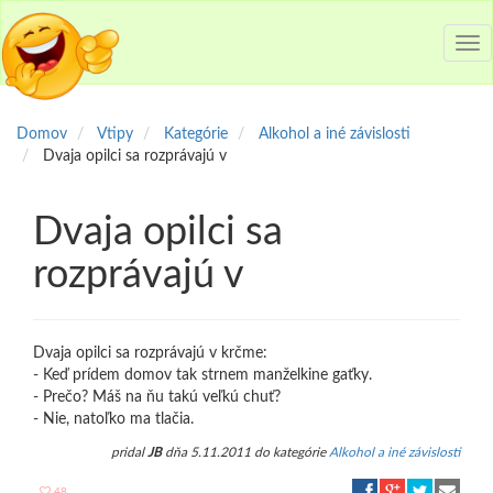
Tog
nav
Domov
Vtipy
Kategórie
Alkohol a iné závislosti
Dvaja opilci sa rozprávajú v
Dvaja opilci sa
rozprávajú v
Dvaja opilci sa rozprávajú v krčme:
- Keď prídem domov tak strnem manželkine gaťky.
- Prečo? Máš na ňu takú veľkú chuť?
- Nie, natoľko ma tlačia.
pridal
JB
dňa 5.11.2011 do kategórie
Alkohol a iné závislosti
48