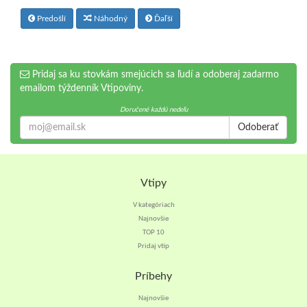
Predošlí
Náhodný
Ďaľší
Pridaj sa ku stovkám smejúcich sa ľudí a odoberaj zadarmo
emailom týždenník Vtipoviny.
Doručené každú nedeľu
Odoberať
Vtipy
V kategóriach
Najnovšie
TOP 10
Pridaj vtip
Príbehy
Najnovšie