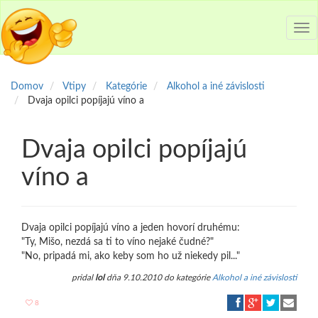
Tog
nav
Domov
Vtipy
Kategórie
Alkohol a iné závislosti
Dvaja opilci popíjajú víno a
Dvaja opilci popíjajú
víno a
Dvaja opilci popíjajú víno a jeden hovorí druhému:
"Ty, Mišo, nezdá sa ti to víno nejaké čudné?"
"No, pripadá mi, ako keby som ho už niekedy pil..."
pridal
lol
dňa 9.10.2010 do kategórie
Alkohol a iné závislosti
8