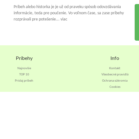
Príbeh alebo historka je je už od praveku spósob odovzdávania
informácie, teda pre poučenie. Vo voľnom čase, sa zase príbehy
rozprávali pre potešenie... viac
Príbehy
Info
Najnovšie
Kontakt
TOP 10
Všeobecné pravidlá
Pridaj príbeh
Ochrana súkromia
Cookies