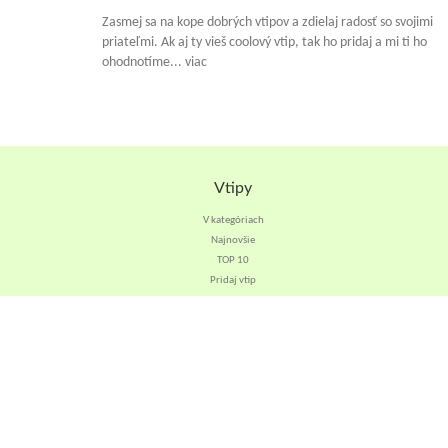
Zasmej sa na kope dobrých vtipov a zdielaj radosť so svojimi
priateľmi. Ak aj ty vieš coolový vtip, tak ho pridaj a mi ti ho
ohodnotíme... viac
Vtipy
V kategóriach
Najnovšie
TOP 10
Pridaj vtip