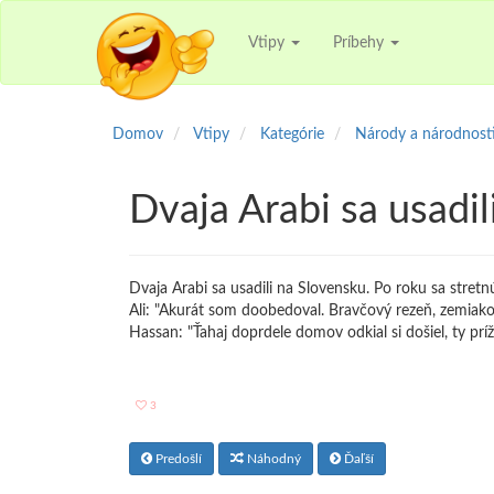
Vtipy
Príbehy
Domov
Vtipy
Kategórie
Národy a národnost
Dvaja Arabi sa usadil
Dvaja Arabi sa usadili na Slovensku. Po roku sa stretnú
Ali: "Akurát som doobedoval. Bravčový rezeň, zemiak
Hassan: "Ťahaj doprdele domov odkial si došiel, ty prí
3
Predošlí
Náhodný
Ďaľší