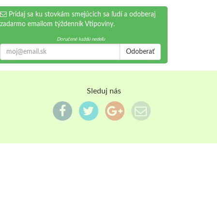
Pridaj sa ku stovkám smejúcich sa ľudí a odoberaj
zadarmo emailom týždenník Vtipoviny.
Doručené každú nedeľu
Odoberať
Sleduj nás