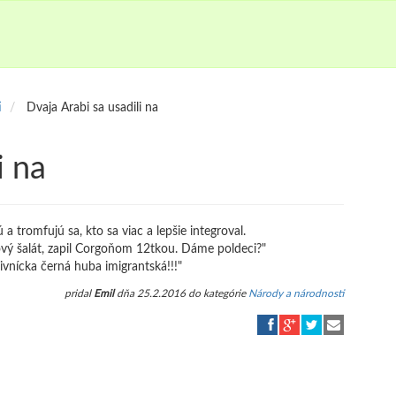
i
Dvaja Arabi sa usadili na
i na
 a tromfujú sa, kto sa viac a lepšie integroval.
ový šalát, zapil Corgoňom 12tkou. Dáme poldeci?"
živnícka černá huba imigrantská!!!"
pridal
Emil
dňa 25.2.2016 do kategórie
Národy a národnosti