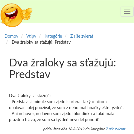
Tog
nav
Domov
Vtipy
Kategórie
Z ríše zvierat
Dva žraloky sa sťažujú: Predstav
Dva žraloky sa sťažujú:
Predstav
Dva žraloky sa sťažujú:
- Predstav si, minule som zjedol surfera. Taký o ničom
opaľovací olej používal, že som z neho mal hnačky ešte týždeň.
- Ani nehovor, nedávno som zjedol blondínku a takú mala
prázdnu hlavu, že som sa týždeň nevedel ponoriť.
pridal
Jana
dňa 18.3.2012 do kategórie
Z ríše zvierat