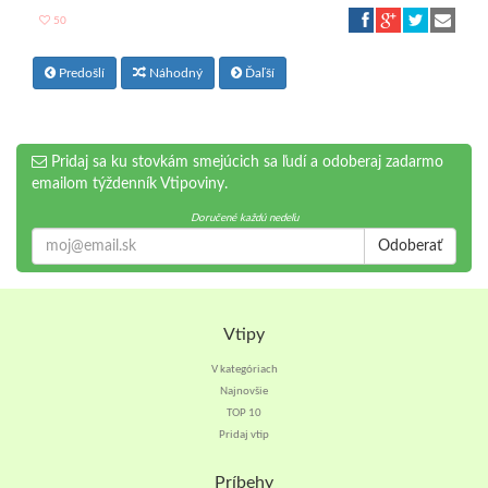
50
Predošlí
Náhodný
Ďaľší
Pridaj sa ku stovkám smejúcich sa ľudí a odoberaj zadarmo
emailom týždenník Vtipoviny.
Doručené každú nedeľu
Odoberať
Vtipy
V kategóriach
Najnovšie
TOP 10
Pridaj vtip
Príbehy