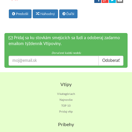
Predošlí
Náhodný
Ďaľší
Pridaj sa ku stovkám smejúcich sa ľudí a odoberaj zadarmo
emailom týždenník Vtipoviny.
Doručené každú nedeľu
Odoberať
Vtipy
V kategóriach
Najnovšie
TOP 10
Pridaj vtip
Príbehy