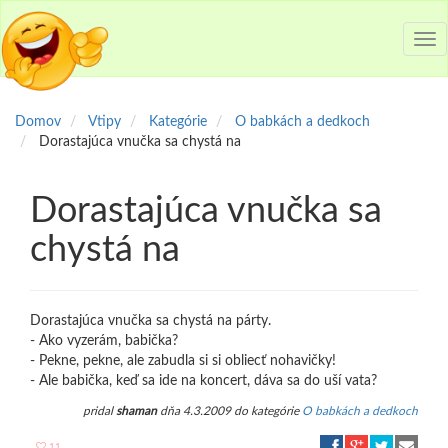
Tog
nav
Domov
Vtipy
Kategórie
O babkách a dedkoch
Dorastajúca vnučka sa chystá na
Dorastajúca vnučka sa
chystá na
Dorastajúca vnučka sa chystá na párty.
- Ako vyzerám, babička?
- Pekne, pekne, ale zabudla si si obliecť nohavičky!
- Ale babička, keď sa ide na koncert, dáva sa do uší vata?
pridal
shaman
dňa 4.3.2009 do kategórie
O babkách a dedkoch
11