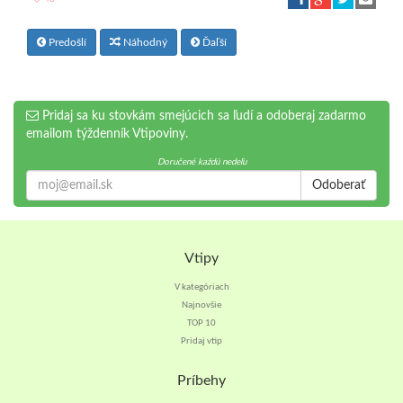
Predošlí
Náhodný
Ďaľší
Pridaj sa ku stovkám smejúcich sa ľudí a odoberaj zadarmo
emailom týždenník Vtipoviny.
Doručené každú nedeľu
Odoberať
Vtipy
V kategóriach
Najnovšie
TOP 10
Pridaj vtip
Príbehy