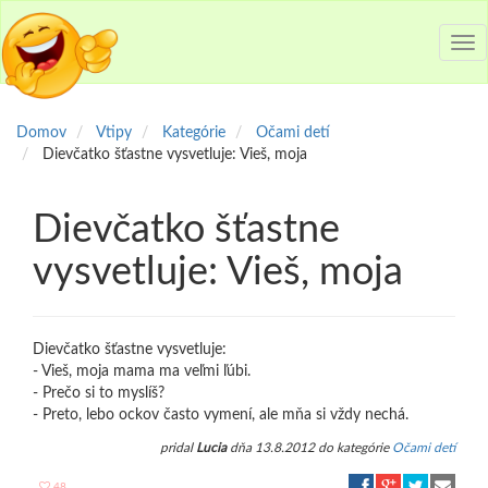
Tog
nav
Domov
Vtipy
Kategórie
Očami detí
Dievčatko šťastne vysvetluje: Vieš, moja
Dievčatko šťastne
vysvetluje: Vieš, moja
Dievčatko šťastne vysvetluje:
- Vieš, moja mama ma veľmi ľúbi.
- Prečo si to myslíš?
- Preto, lebo ockov často vymení, ale mňa si vždy nechá.
pridal
Lucia
dňa 13.8.2012 do kategórie
Očami detí
48