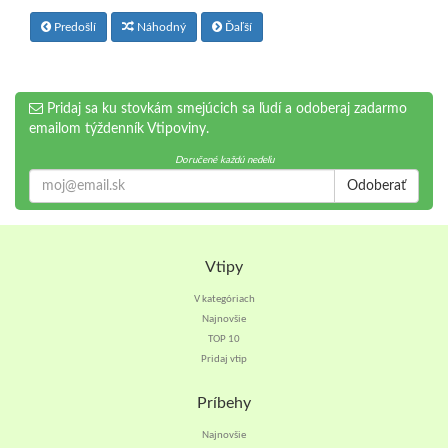
Predošlí
Náhodný
Ďaľší
Pridaj sa ku stovkám smejúcich sa ľudí a odoberaj zadarmo
emailom týždenník Vtipoviny.
Doručené každú nedeľu
Odoberať
Vtipy
V kategóriach
Najnovšie
TOP 10
Pridaj vtip
Príbehy
Najnovšie