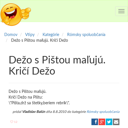
Tog
nav
Domov
Vtipy
Kategórie
Rómsky spoluobčania
Dežo s Pištou maľujú. Kričí Dežo
Dežo s Pištou maľujú.
Kričí Dežo
Dežo s Pištou maľujú.
Kričí Dežo na Pištu:
\"Pišta,drž sa štetky,beriem rebrík\".
pridal
Vladislav Balún
dňa 8.8.2010 do kategórie
Rómsky spoluobčania
12