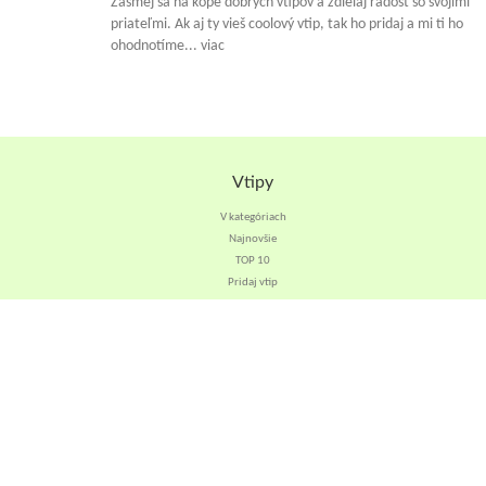
Zasmej sa na kope dobrých vtipov a zdielaj radosť so svojimi
priateľmi. Ak aj ty vieš coolový vtip, tak ho pridaj a mi ti ho
ohodnotíme... viac
Vtipy
V kategóriach
Najnovšie
TOP 10
Pridaj vtip