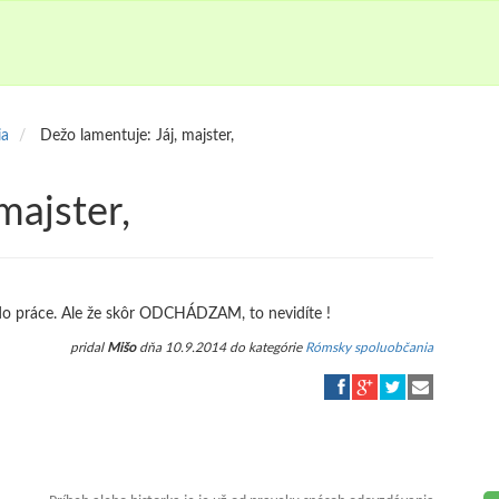
ia
Dežo lamentuje: Jáj, majster,
majster,
m do práce. Ale že skôr ODCHÁDZAM, to nevidíte !
pridal
Mišo
dňa 10.9.2014 do kategórie
Rómsky spoluobčania