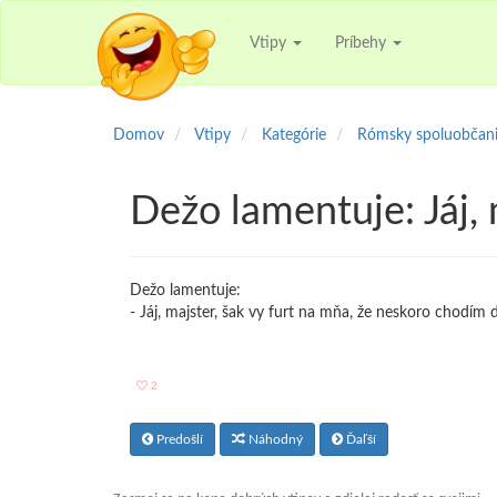
Vtipy
Príbehy
Domov
Vtipy
Kategórie
Rómsky spoluobčan
Dežo lamentuje: Jáj, 
Dežo lamentuje:
- Jáj, majster, šak vy furt na mňa, že neskoro chodí
2
Predošlí
Náhodný
Ďaľší