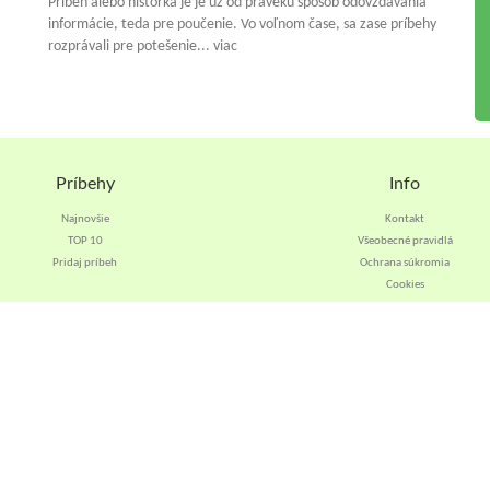
Príbeh alebo historka je je už od praveku spósob odovzdávania
informácie, teda pre poučenie. Vo voľnom čase, sa zase príbehy
rozprávali pre potešenie... viac
Príbehy
Info
Najnovšie
Kontakt
TOP 10
Všeobecné pravidlá
Pridaj príbeh
Ochrana súkromia
Cookies