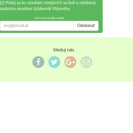
Pridaj sa ku stovkám smejúcich sa ľudí a odoberaj
zadarmo emailom týždenník Vtipoviny.
Doručené každú nedeľu
Odoberať
Sleduj nás