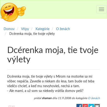
Tog
nav
Domov
Vtipy
Kategórie
O ženách
Dcérenka moja, tie tvoje výlety
Dcérenka moja, tie tvoje
výlety
Dcérenka moja, tie tvoje výlety s Mirom na motorke sa mi
vôbec nepáčia. Zavedie a niekam do lesa, tam bude od teba
všeličo chcieť, a keď mu nevyhovieš, nechá a tam.
- Ale mami, a už som sa niekedy vrátila domov peši?
pridal
shaman
dňa 11.9.2008 do kategórie
O ženách
37