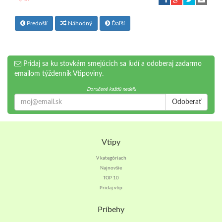
Predošlí
Náhodný
Ďaľší
Pridaj sa ku stovkám smejúcich sa ľudí a odoberaj zadarmo
emailom týždenník Vtipoviny.
Doručené každú nedeľu
Odoberať
Vtipy
V kategóriach
Najnovšie
TOP 10
Pridaj vtip
Príbehy