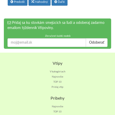
Predošlí
Náhodný
Ďaľší
Pridaj sa ku stovkám smejúcich sa ľudí a odoberaj zadarmo
emailom týždenník Vtipoviny.
Doručené každú nedeľu
Odoberať
Vtipy
V kategóriach
Najnovšie
TOP 10
Pridaj vtip
Príbehy
Najnovšie
TOP 10