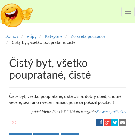
Tog
nav
Domov
Vtipy
Kategórie
Zo sveta počítačov
Čistý byt, všetko poupratané, čisté
Čistý byt, všetko
poupratané, čisté
Čistý byt, všetko poupratané, čisté okná, dobrý obed, chutné
večere, sex ráno i večer naznačuje, že sa pokazil počitač !
pridal
MIrka
dňa 19.5.2015 do kategórie
Zo sveta počítačov
5