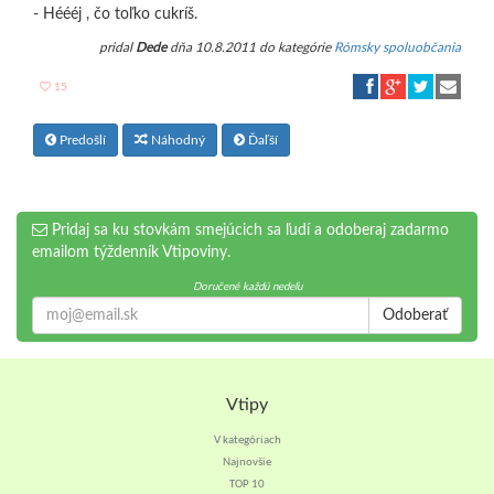
- Héééj , čo toľko cukríš.
pridal
Dede
dňa 10.8.2011 do kategórie
Rómsky spoluobčania
15
Predošlí
Náhodný
Ďaľší
Pridaj sa ku stovkám smejúcich sa ľudí a odoberaj zadarmo
emailom týždenník Vtipoviny.
Doručené každú nedeľu
Odoberať
Vtipy
V kategóriach
Najnovšie
TOP 10