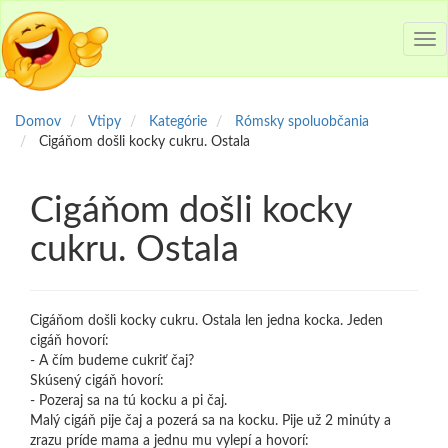
Tog
nav
Domov
Vtipy
Kategórie
Rómsky spoluobčania
Cigáňom došli kocky cukru. Ostala
Cigáňom došli kocky
cukru. Ostala
Cigáňom došli kocky cukru. Ostala len jedna kocka. Jeden
cigáň hovorí:
- A čím budeme cukriť čaj?
Skúsený cigáň hovorí:
- Pozeraj sa na tú kocku a pi čaj.
Malý cigáň pije čaj a pozerá sa na kocku. Pije už 2 minúty a
zrazu príde mama a jednu mu vylepí a hovorí: