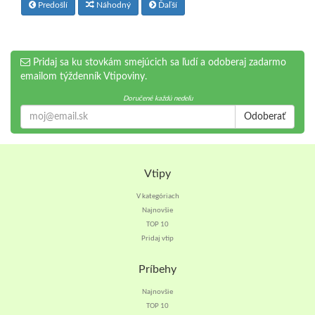
Predošlí
Náhodný
Ďaľší
Pridaj sa ku stovkám smejúcich sa ľudí a odoberaj zadarmo
emailom týždenník Vtipoviny.
Doručené každú nedeľu
Odoberať
Vtipy
V kategóriach
Najnovšie
TOP 10
Pridaj vtip
Príbehy
Najnovšie
TOP 10