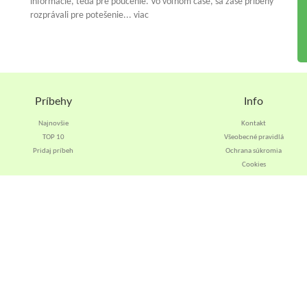
informácie, teda pre poučenie. Vo voľnom čase, sa zase príbehy
rozprávali pre potešenie... viac
Príbehy
Info
Najnovšie
Kontakt
TOP 10
Všeobecné pravidlá
Pridaj príbeh
Ochrana súkromia
Cookies