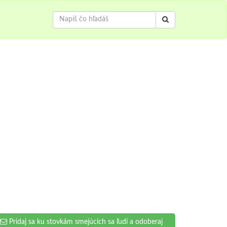
Pridaj sa ku stovkám smejúcich sa ľudí a odoberaj