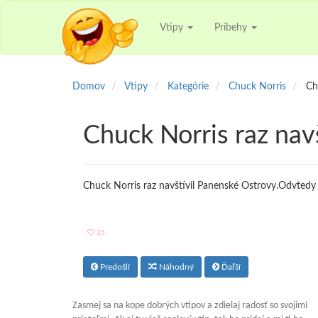
Vtipy
Príbehy
Domov
Vtipy
Kategórie
Chuck Norris
Ch
Chuck Norris raz nav
Chuck Norris raz navštívil Panenské Ostrovy.Odvtedy 
35
Predošlí
Náhodný
Ďaľší
Zasmej sa na kope dobrých vtipov a zdielaj radosť so svojimi