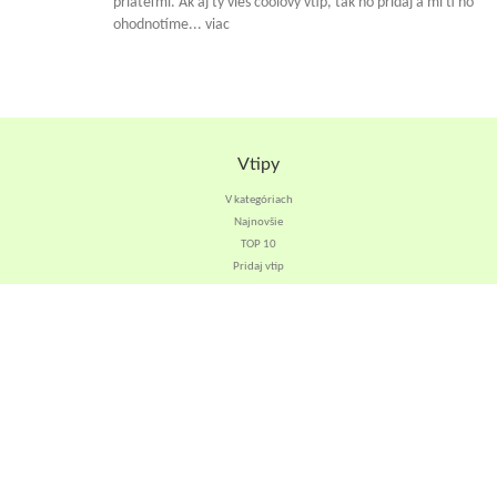
priateľmi. Ak aj ty vieš coolový vtip, tak ho pridaj a mi ti ho
ohodnotíme... viac
Vtipy
V kategóriach
Najnovšie
TOP 10
Pridaj vtip