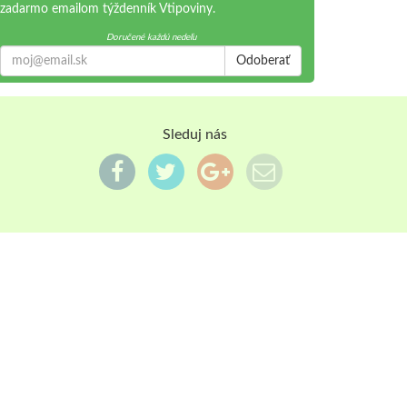
zadarmo emailom týždenník Vtipoviny.
Doručené každú nedeľu
Odoberať
Sleduj nás