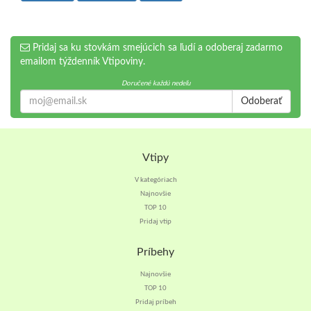
Pridaj sa ku stovkám smejúcich sa ľudí a odoberaj zadarmo
emailom týždenník Vtipoviny.
Doručené každú nedeľu
Odoberať
Vtipy
V kategóriach
Najnovšie
TOP 10
Pridaj vtip
Príbehy
Najnovšie
TOP 10
Pridaj príbeh