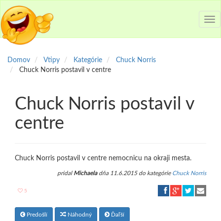
Tog
nav
Domov
Vtipy
Kategórie
Chuck Norris
Chuck Norris postavil v centre
Chuck Norris postavil v
centre
Chuck Norris postavil v centre nemocnicu na okraji mesta.
pridal
Michaela
dňa 11.6.2015 do kategórie
Chuck Norris
5
Predošlí
Náhodný
Ďaľší