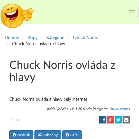
Tog
nav
Domov
Vtipy
Kategórie
Chuck Norris
Chuck Norris ovláda z hlavy
Chuck Norris ovláda z
hlavy
Chuck Norris ovláda z hlavy celý internet
pridal
lol
dňa 14.3.2010 do kategórie
Chuck Norris
10
Predošlí
Náhodný
Ďaľší