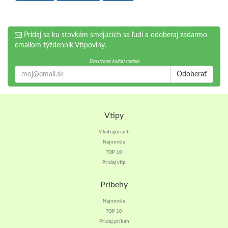
Pridaj sa ku stovkám smejúcich sa ľudí a odoberaj zadarmo
emailom týždenník Vtipoviny.
Doručené každú nedeľu
Odoberať
Vtipy
V kategóriach
Najnovšie
TOP 10
Pridaj vtip
Príbehy
Najnovšie
TOP 10
Pridaj príbeh