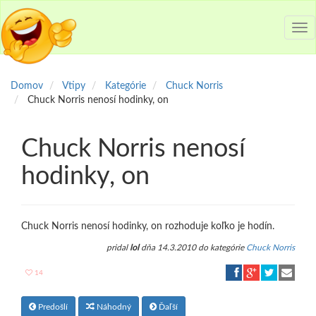
Tog
nav
Domov
Vtipy
Kategórie
Chuck Norris
Chuck Norris nenosí hodinky, on
Chuck Norris nenosí
hodinky, on
Chuck Norris nenosí hodinky, on rozhoduje koľko je hodín.
pridal
lol
dňa 14.3.2010 do kategórie
Chuck Norris
14
Predošlí
Náhodný
Ďaľší