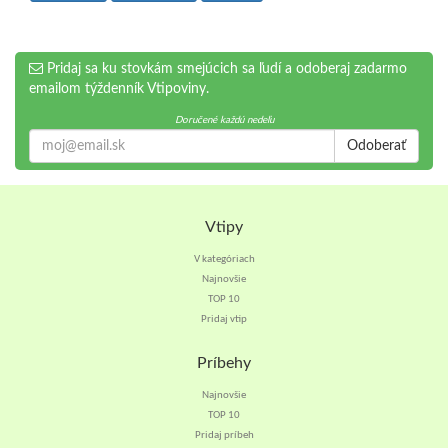
Pridaj sa ku stovkám smejúcich sa ľudí a odoberaj zadarmo
emailom týždenník Vtipoviny.
Doručené každú nedeľu
Odoberať
Vtipy
V kategóriach
Najnovšie
TOP 10
Pridaj vtip
Príbehy
Najnovšie
TOP 10
Pridaj príbeh