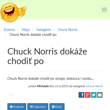
Tog
nav
Domov
Vtipy
Kategórie
Chuck Norris
Chuck Norris dokáže chodiť po
Chuck Norris dokáže
chodiť po
Chuck Norris dokáže chodiť po strope, dokonca i vonku...
pridal
Michaela
dňa 11.6.2015 do kategórie
Chuck Norris
3
Predošlí
Náhodný
Ďaľší