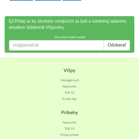
Pridaj sa ku stovkám smejúcich sa ľudí a odoberaj zadarmo
emailom týždenník Vtipoviny.
Doručené každú nedeľu
Odoberať
Vtipy
V kategóriach
Najnovšie
TOP 10
Pridaj vtip
Príbehy
Najnovšie
TOP 10
Pridaj príbeh