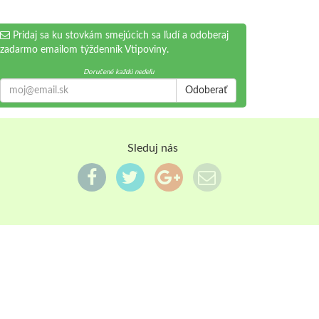
Pridaj sa ku stovkám smejúcich sa ľudí a odoberaj
zadarmo emailom týždenník Vtipoviny.
Doručené každú nedeľu
Odoberať
Sleduj nás