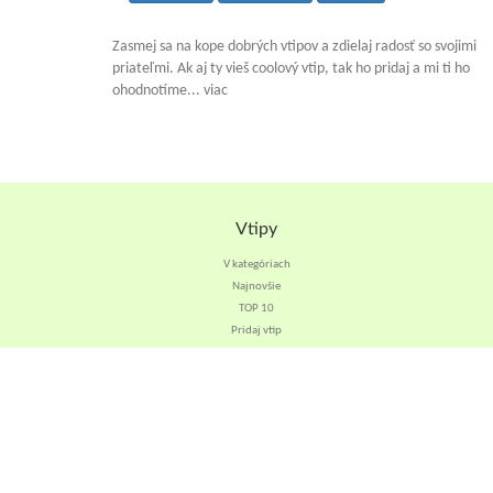
Zasmej sa na kope dobrých vtipov a zdielaj radosť so svojimi
priateľmi. Ak aj ty vieš coolový vtip, tak ho pridaj a mi ti ho
ohodnotíme... viac
Vtipy
V kategóriach
Najnovšie
TOP 10
Pridaj vtip