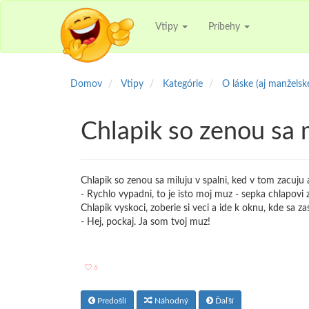
Vtipy
Príbehy
Domov
Vtipy
Kategórie
O láske (aj manželske
Chlapik so zenou sa 
Chlapik so zenou sa miluju v spalni, ked v tom zacuju
- Rychlo vypadni, to je isto moj muz - sepka chlapovi 
Chlapik vyskoci, zoberie si veci a ide k oknu, kde sa zas
- Hej, pockaj. Ja som tvoj muz!
6
Predošlí
Náhodný
Ďaľší