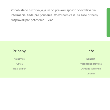
Príbeh alebo historka je je už od praveku spósob odovzdávania
informácie, teda pre poučenie. Vo voľnom čase, sa zase príbehy
rozprávali pre potešenie... viac
Príbehy
Info
Najnovšie
Kontakt
TOP 10
Všeobecné pravidlá
Pridaj príbeh
Ochrana súkromia
Cookies