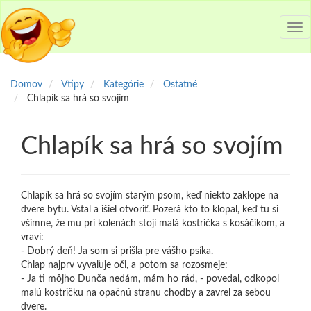
Tog
nav
Domov
Vtipy
Kategórie
Ostatné
Chlapík sa hrá so svojím
Chlapík sa hrá so svojím
Chlapík sa hrá so svojím starým psom, keď niekto zaklope na
dvere bytu. Vstal a išiel otvoriť. Pozerá kto to klopal, keď tu si
všimne, že mu pri kolenách stojí malá kostrička s kosáčikom, a
vraví:
- Dobrý deň! Ja som si prišla pre vášho psíka.
Chlap najprv vyvaľuje oči, a potom sa rozosmeje:
- Ja ti môjho Dunča nedám, mám ho rád, - povedal, odkopol
malú kostričku na opačnú stranu chodby a zavrel za sebou
dvere.