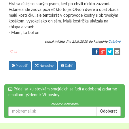
Hrá sa ďalej so starým psom, keď po chvíli niekto zazvoní.
Vstane a ide znova pozrieť kto to je. Otvorí dvere a opäť zbadá
malú kostričku, ale tentokrát v doprovode kostry s obrovským
kosákom, vysokej ako on sám. Malá kostrička ukázala na
chlapa a vraví:
- Mami, to bol on!
pridal
micina
dňa 25.8.2010 do kategórie
Ostatné
13
Predošlí
Náhodný
Ďaľší
Pridaj sa ku stovkám smejúcich sa ľudí a odoberaj zadarmo
emailom týždenník Vtipoviny.
Doručené každú nedeľu
Odoberať