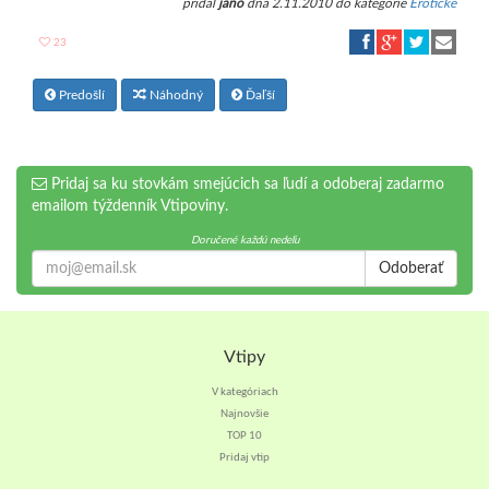
pridal
jano
dňa 2.11.2010 do kategórie
Erotické
23
Predošlí
Náhodný
Ďaľší
Pridaj sa ku stovkám smejúcich sa ľudí a odoberaj zadarmo
emailom týždenník Vtipoviny.
Doručené každú nedeľu
Odoberať
Vtipy
V kategóriach
Najnovšie
TOP 10
Pridaj vtip