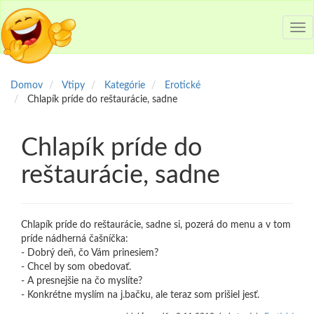
Tog
nav
Domov
Vtipy
Kategórie
Erotické
Chlapík príde do reštaurácie, sadne
Chlapík príde do
reštaurácie, sadne
Chlapík príde do reštaurácie, sadne si, pozerá do menu a v tom
príde nádherná čašníčka:
- Dobrý deň, čo Vám prinesiem?
- Chcel by som obedovať.
- A presnejšie na čo myslíte?
- Konkrétne myslím na j.bačku, ale teraz som prišiel jesť.